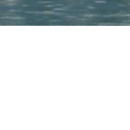
© Cercle de voile du Vieux-Chablais
Créé avec le logiciel ClubDesk