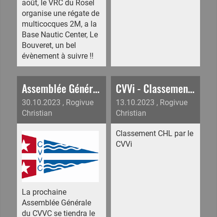
août, le VRC du Rosel
organise une régate de
multicocques 2M, a la
Base Nautic Center, Le
Bouveret, un bel
évènement à suivre !!
Assemblée Générale du CVVC, réservez la date du 25 novembre
CVVi - Classement CHL
30.10.2023
, Rogivue
13.10.2023
, Rogivue
Christian
Christian
Classement CHL par le
CVVi
La prochaine
Assemblée Générale
du CVVC se tiendra le