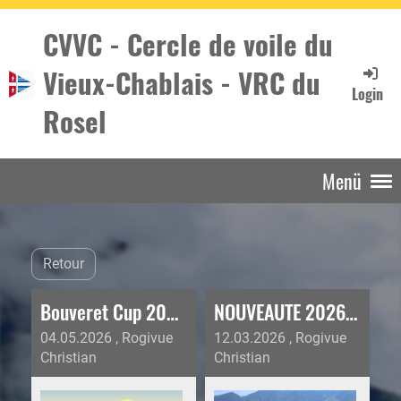
CVVC - Cercle de voile du
Vieux-Chablais - VRC du
Login
Rosel
Menü
Retour
Bouveret Cup 2026 - CHL
NOUVEAUTE 2026 Cours Junior et sortie Adulte
04.05.2026
, Rogivue
12.03.2026
, Rogivue
Christian
Christian