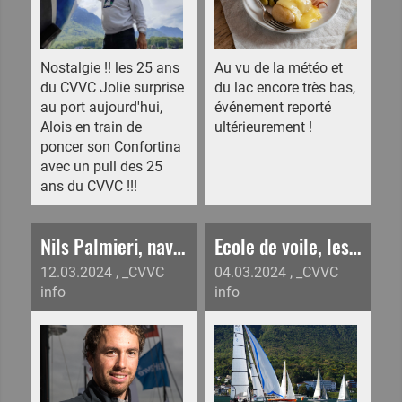
Nostalgie !! les 25 ans
Au vu de la météo et
du CVVC Jolie surprise
du lac encore très bas,
au port aujourd'hui,
événement reporté
Alois en train de
ultérieurement !
poncer son Confortina
avec un pull des 25
ans du CVVC !!!
Nils Palmieri, navigateur confirmé, rejoins le CVVC comme moniteur de notre école de voile !
Ecole de voile, les cours et camps 2024 en ligne
12.03.2024
, _CVVC
04.03.2024
, _CVVC
info
info