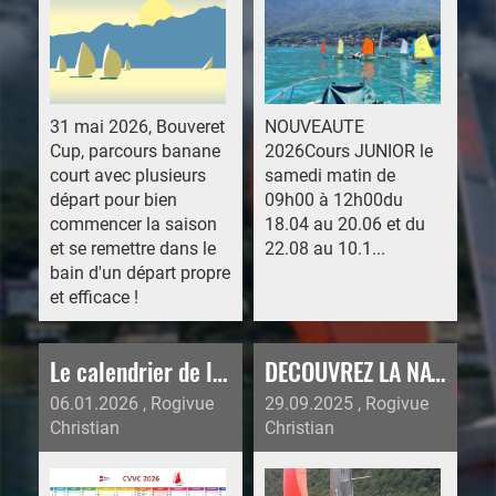
31 mai 2026, Bouveret
NOUVEAUTE
Cup, parcours banane
2026Cours JUNIOR le
court avec plusieurs
samedi matin de
départ pour bien
09h00 à 12h00du
commencer la saison
18.04 au 20.06 et du
et se remettre dans le
22.08 au 10.1...
bain d'un départ propre
et efficace !
Le calendrier de la saison 2026 du CVVC et du CHL est en ligne
DECOUVREZ LA NAVIGATION PARTAGÉE… SANS CONTRAINTE
06.01.2026
, Rogivue
29.09.2025
, Rogivue
Christian
Christian