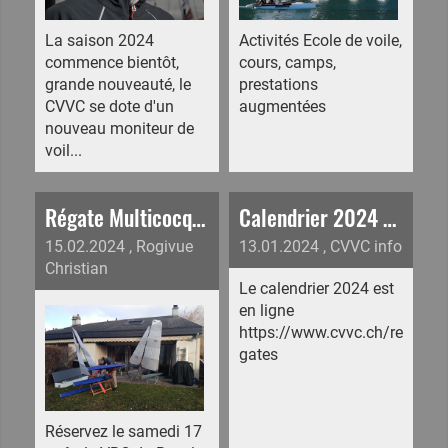
La saison 2024
Activités Ecole de voile,
commence bientôt,
cours, camps,
grande nouveauté, le
prestations
CVVC se dote d'un
augmentées
nouveau moniteur de
voil...
Régate Multicocques 2M, Base Nautic Center, Le Bouveret
Calendrier 2024 en ligne, Avis de course et Instructions en ligne et sur M2Sail
15.02.2024
, Rogivue
13.01.2024
, CVVC info
Christian
Le calendrier 2024 est
en ligne
https://www.cvvc.ch/re
gates
Réservez le samedi 17