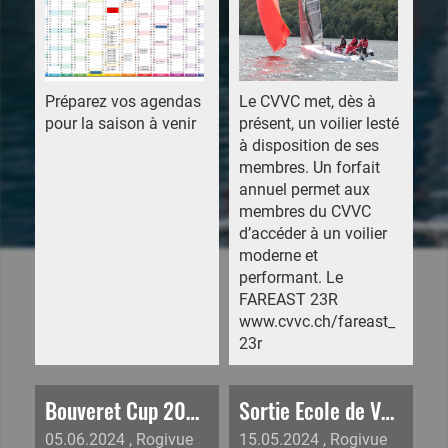
Préparez vos agendas
Le CVVC met, dès à
pour la saison à venir
présent, un voilier lesté
à disposition de ses
membres. Un forfait
annuel permet aux
membres du CVVC
d’accéder à un voilier
moderne et
performant. Le
FAREAST 23R
www.cvvc.ch/fareast_
23r
Bouveret Cup 2024, dimanche 2 juin, Classement corrigés en ligne
Sortie Ecole de Voile Juniors et adultes!
05.06.2024
, Rogivue
15.05.2024
, Rogivue