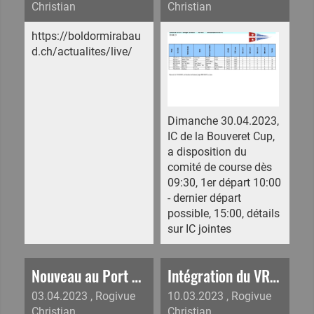
Christian
Christian
https://boldormirabau
d.ch/actualites/live/
Dimanche 30.04.2023,
IC de la Bouveret Cup,
a disposition du
comité de course dès
09:30, 1er départ 10:00
- dernier départ
possible, 15:00, détails
sur IC jointes
Nouveau au Port du Bouveret
Intégration du VRC du Rosel
03.04.2023
, Rogivue
10.03.2023
, Rogivue
Christian
Christian