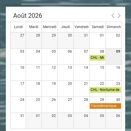
Août 2026
Lundi
Mardi
Mercredi
Jeudi
Vendredi
Samedi
Dimanch
27
28
29
30
31
01
02
e
03
04
05
06
07
08
09
CHL - Mi
été en
double -
10
11
12
13
14
15
16
CVVi
17
18
19
20
21
22
23
CHL - Nocturne de
Montreux - SNMC
24
25
26
27
28
29
30
Translémanique
en solitaire SNG
31
01
02
03
04
05
06