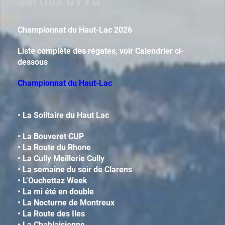
Championnat du Haut-Lac 2026
Liste complète des régates, voir Calendrier ci-
dessous
Championnat du Haut-Lac
• La Solitaire du Haut Lac
•
La Bouveret CUP
•
La Route du Rhone
•
La Cully Meillerie Cully
•
La semaine du soir de Clarens
•
L’Ouchettaz Week
•
La mi été en double
•
La Nocturne de Montreux
•
La Route des Iles
•
La Chablaisienne