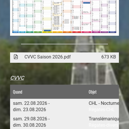
CVVC Saison 2026.pdf
673 KB
CVVC
Quand
Objet
sam. 22.08.2026 -
CHL - Nocturne de 
dim. 23.08.2026
Régates-CHL
sam. 29.08.2026 -
Translémanique en 
dim. 30.08.2026
Régates-divers